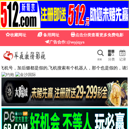
59影视
☰
🔍
🌓
🔥
正在热映
⭐ 10.0
⭐ 10.0
⭐ 10.0
敲我的盒：罗宾·伯德传奇
希瓦吉大帝
西汉皇后传