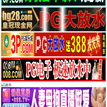
评分 10.0
点击观看
评分 10.0
点击观看
评分 10.0
点击观看
评分 10.
⭐
热门精选
⭐ 8.5
⭐ 7.8