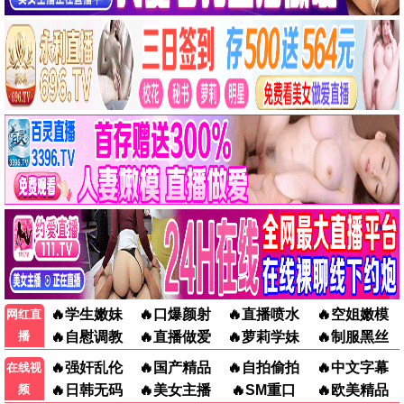
全城戒备（国语版）
鲨鱼啾大战乌贼娘
评分 8.5
点击观看
评分 7.8
点击观看
⭐ 7.2
⭐ 6.9
铜锣湾大冒险
大武生
评分 7.2
点击观看
评分 6.9
点击观看