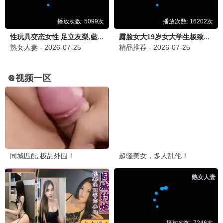
⭐ 4.0
⭐ 7.0
逝爱迷局
盛夏尼斯
评分 4.0
点击观看
评分 7.0
点击观看
⭐ 5.0
⭐ 8.0