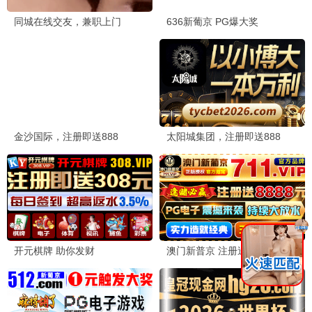
⭐ 1.0
⭐ 9.0
祭屋
鬼寺凶灵5
评分 1.0
点击观看
评分 9.0
点击观看