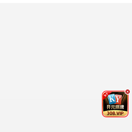
⭐ 5.0
⭐ 6.0
汪汪队之小砾与工程家族 第三季
女主角？圣女？不，我是杂役女仆（自豪）
评分 5.0
点击观看
评分 6.0
点击观看